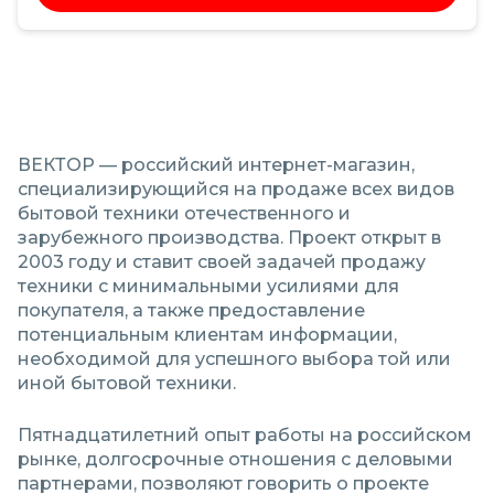
Салат-бары
Печи для пиццы подовые
Сковороды
Печи конвейерные
Фритюрницы ТЕХ
Противни
ВЕКТОР — российский интернет-магазин,
Шкафы жарочные,
специализирующийся на продаже всех видов
тепловые
Тарталетницы, вафельницы
бытовой техники отечественного и
зарубежного производства. Проект открыт в
2003 году и ставит своей задачей продажу
Элементы нейтральные
Шкафы пекарские
для теплового
техники с минимальными усилиями для
оборудования
покупателя, а также предоставление
потенциальным клиентам информации,
необходимой для успешного выбора той или
Электроводонагреватели
иной бытовой техники.
Пятнадцатилетний опыт работы на российском
рынке, долгосрочные отношения с деловыми
партнерами, позволяют говорить о проекте