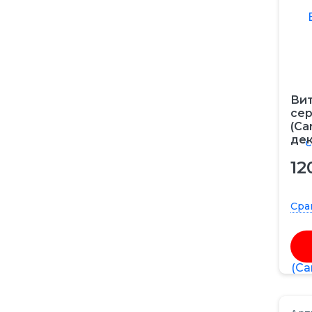
Вит
сер
(Ca
дек
12
Сра