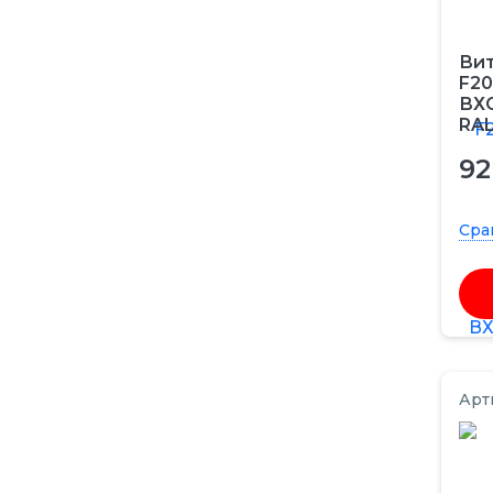
Вит
F20
ВХС
RAL
92
Сра
Арт