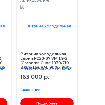
Артикул: 347976
Витрина холодильная
2
серии FC20-07 VM 1,9-2
10
(Carboma Cube 1930/710
005
ВХСп-1,9), RAL 9006, 9005
163 000 р.
Сравнение
Подробнее