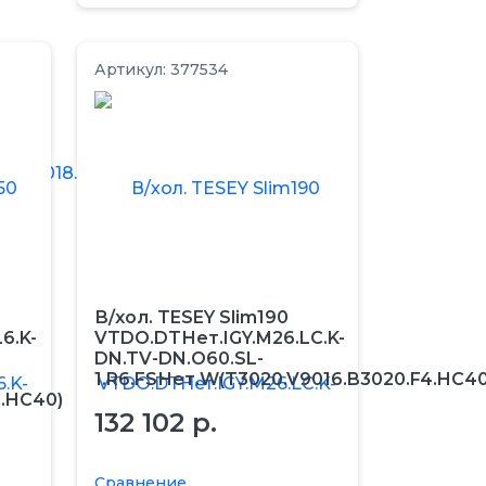
Артикул: 377534
В/хол. TESEY Slim190
6.K-
VTDO.DTНет.IGY.M26.LC.K-
DN.TV-DN.O60.SL-
1.R6.FSНет.W(T3020.V9016.B3020.F4.HC40
4.HC40)
132 102 р.
Сравнение