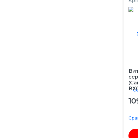
Арт
Вит
сер
(Ca
ВХС
10
Сра