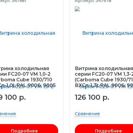
икул: 347981
Артикул: 347978
рина холодильная
Витрина холодильная
ии FC20-07 VM 1,0-2
серии FC20-07 VM 1,3-
rboma Cube 1930/710
(Carboma Cube 1930/7
п-1,0), RAL 9006, 9005
ВХСп-1,3), RAL 9006, 9
9 100 р.
126 100 р.
внение
Сравнение
Подробнее
Подробнее