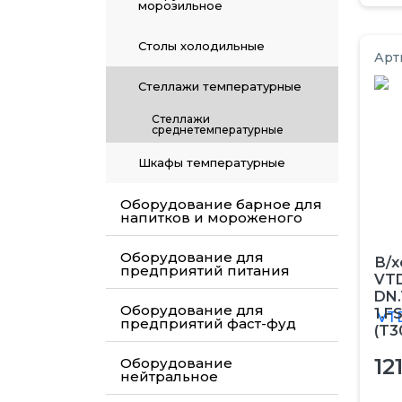
морозильное
Салат-бары
Печи для пиццы подовые
Столы холодильные
Арт
Сковороды
Печи конвейерные
Стеллажи температурные
Фритюрницы ТЕХ
Стеллажи
Противни
среднетемпературные
Шкафы жарочные,
Шкафы температурные
тепловые
Тарталетницы, вафельницы
Оборудование барное для
Элементы нейтральные
Шкафы пекарские
напитков и мороженого
для теплового
оборудования
Оборудование для
В/х
предприятий питания
VTD
Электроводонагреватели
DN.
Оборудование для
1.F
предприятий фаст-фуд
(T3
12
Оборудование
нейтральное