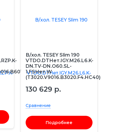
В/хол. TESEY Slim 190
RZP.K-
VTDO.DTНет.IGY.M26.L6.K-
DN.TV-DN.O60.SL-
9016.B6018.F4.HC40)
1.FSНет.W
(T3020.V9016.B3020.F4.HC40)
130 629 р.
Сравнение
Подробнее