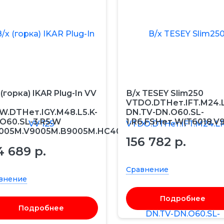
ратурные
льники
а на
аждаемые для
нетарные
апельные
зонтальной
озакаточные
082827
и
не-
атурные
ыватели
ратурные
тельно-
а на
ули для
и
ные
082828
и
йтральные
омесильные
нированные
ные
льситаторы
пиццы
а на
блюд для
150068
рсальные
и
 (горка) IKAR Plug-In VV
В/х TESEY Slim250
VTDO.DTНет.IFT.M24.L
W.DTНет.IGY.M48.L5.K-
DN.TV-DN.O60.SL-
а на
ызревания
2-х блюд для
O60.SL-3.R5.W
1.R6.FSНет.W(T6018.V
369920
и
005M.V9005M.B9005M.HC40)
156 782 р.
4 689 р.
ли для линии
Сравнение
внение
риборов и
Подробнее
Подробнее