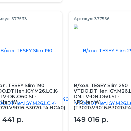
икул: 377533
Артикул: 377536
ол. TESEY Slim 190
В/хол. TESEY Slim 250
O.DTНет.IGY.M26.LC.K-
VTDO.DTНет.IGY.M26.L
TV-DN.O60.SL-
DN.TV-DN.O60.SL-
SНет.W
1.FSНет.W
020.V9016.B3020.F4.HC40)
(T3020.V9016.B3020.F
1 441 р.
149 016 р.