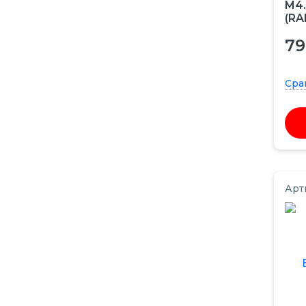
M4.
(RA
79
Сра
Арт