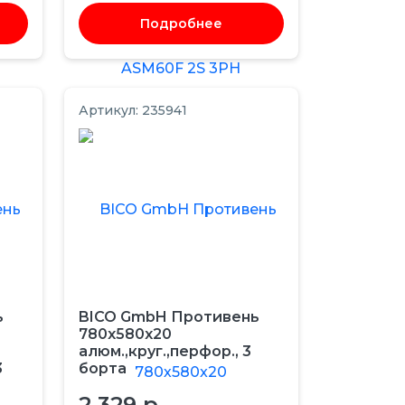
Подробнее
Артикул: 235941
ь
BICO GmbH Противень
780х580x20
алюм.,круг.,перфор., 3
3
борта
2 329 р.