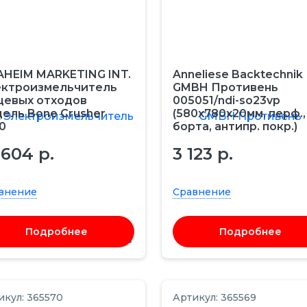
HEIM MARKETING INT.
Anneliese Backtechnik
ектроизмельчитель
GMBH Противень
щевых отходов
005051/ndi-so23vp
ель Bone Crusher
(580х780х20мм, перф.,
0
борта, антипр. покр.)
 604 р.
3 123 р.
внение
Сравнение
Подробнее
Подробнее
икул: 365570
Артикул: 365569