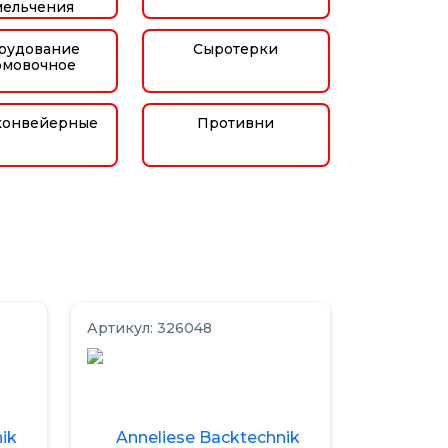
мельчения
рудование
Сыротерки
мовочное
конвейерные
Противни
Артикул: 326048