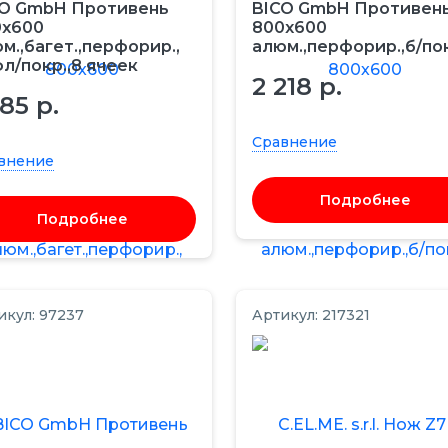
CO GmbH Противень
BICO GmbH Противен
0х600
800х600
м.,багет.,перфорир.,
алюм.,перфорир.,б/по
л/покр.,8 ячеек
2 218 р.
585 р.
Сравнение
внение
Подробнее
Подробнее
икул: 97237
Артикул: 217321