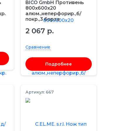
ь
BICO GmbH Противень
800х600х20
кр.
алюм.,неперфорир.,б/
покр.,3 борта
2 067 р.
Сравнение
Подробнее
Артикул: 667