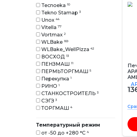
Tecnoeka
10
Tekno Stamap
3
Unox
44
Vitella
77
Vortmax
2
WLBake
169
WLBake_WellPizza
42
ВОСХОД
13
ПЕНЗМАШ
11
Печ
ПЕРМЬТОРГМАШ
5
APA
AM
Перекупка
1
РИНО
1
13
СТАНКОСТРОИТЕЛЬ
3
СЭГЗ
3
Сра
ТОРГМАШ
4
Температурный режим
от -50 до +280 °С
4