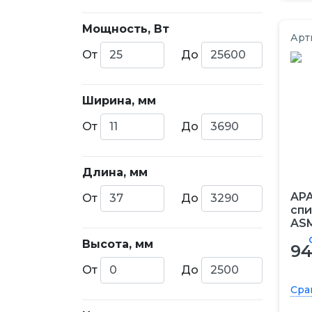
Мощность, Вт
Арт
От
До
Ширина, мм
От
До
Длина, мм
AP
От
До
сп
ASM
Высота, мм
94
От
До
Сра