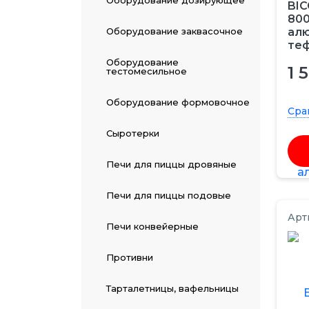
Оборудование дозирующее
BI
80
Оборудование заквасочное
алю
теф
Оборудование
1 
тестомесильное
Оборудование формовочное
Сра
Сыротерки
Печи для пиццы дровяные
Печи для пиццы подовые
Арт
Печи конвейерные
Противни
Тарталетницы, вафельницы