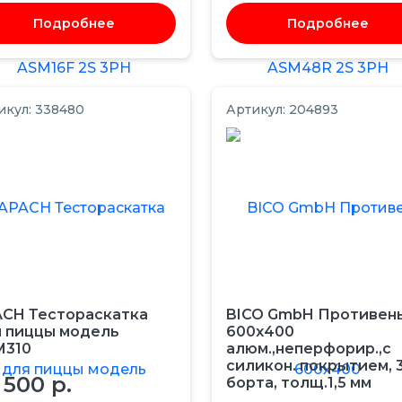
Подробнее
Подробнее
икул: 338480
Артикул: 204893
CH Тестораскатка
BICO GmbH Противен
 пиццы модель
600х400
M310
алюм.,неперфорир.,с
силикон. покрытием, 
 500 р.
борта, толщ.1,5 мм