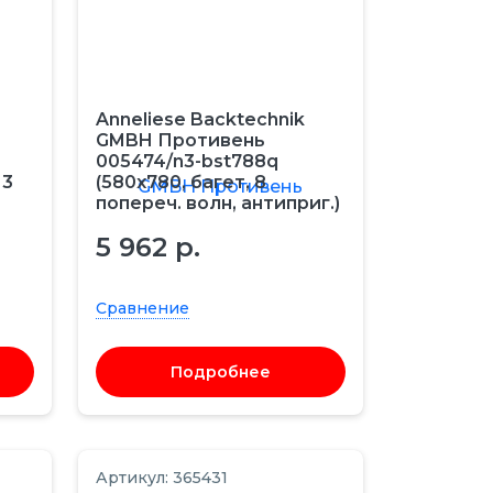
Anneliese Backtechnik
GMBH Противень
005474/n3-bst788q
 3
(580х780, багет, 8
попереч. волн, антиприг.)
5 962 р.
Сравнение
Подробнее
Артикул: 365431