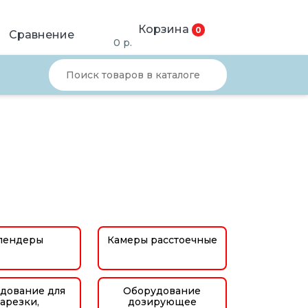
Корзина
0
Сравнение
0
р.
лендеры
Камеры расстоечные
дование для
Оборудование
арезки,
дозирующее