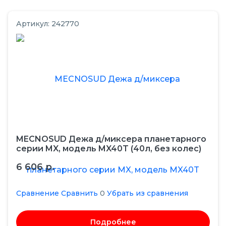
Салат-бары
Печи для пиццы подовые
Артикул: 242770
Сковороды
Печи конвейерные
Фритюрницы ТЕХ
Противни
Шкафы жарочные,
тепловые
Тарталетницы, вафельницы
Элементы нейтральные
Шкафы пекарские
для теплового
MECNOSUD Дежа д/миксера планетарного
оборудования
серии MX, модель MX40T (40л, без колес)
Электроводонагреватели
6 606 р.
Сравнение
Сравнить
0
Убрать из сравнения
Подробнее